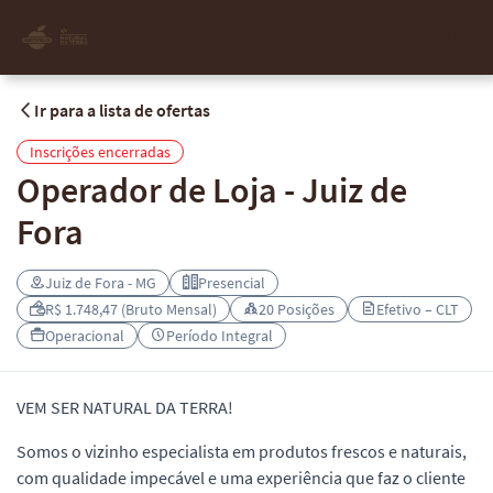
PT
Ir para a lista de ofertas
Inscrições encerradas
Operador de Loja - Juiz de
Fora
Juiz de Fora - MG
Presencial
R$ 1.748,47 (Bruto Mensal)
20 Posições
Efetivo – CLT
Operacional
Período Integral
VEM SER NATURAL DA TERRA!
Somos o vizinho especialista em produtos frescos e naturais,
com qualidade impecável e uma experiência que faz o cliente